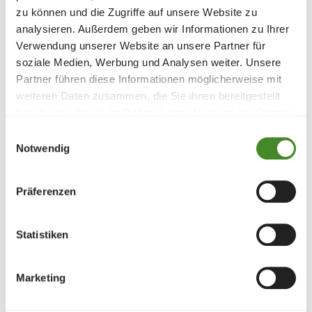
Albanien
zu können und die Zugriffe auf unsere Website zu
analysieren. Außerdem geben wir Informationen zu Ihrer
Frühe Hilfe für belastete Familien in
Verwendung unserer Website an unsere Partner für
Liechtenstein
soziale Medien, Werbung und Analysen weiter. Unsere
SOS-Krisenzentrum in Österreich
Partner führen diese Informationen möglicherweise mit
weiteren Daten zusammen, die Sie ihnen bereitgestellt
Förderprogramm für Bildung,
haben oder die sie im Rahmen Ihrer Nutzung der Dienste
Einkommen und Kinderschutz in Niger
gesammelt haben.
Einwilligungsauswahl
SOS-Baby Home Griechenland
Notwendig
Familienstärkung in Nicaragua
Präferenzen
Zahlungsart
Statistiken
Kreditkarte
Bank
Kryptowährung
Marketing
LiPay