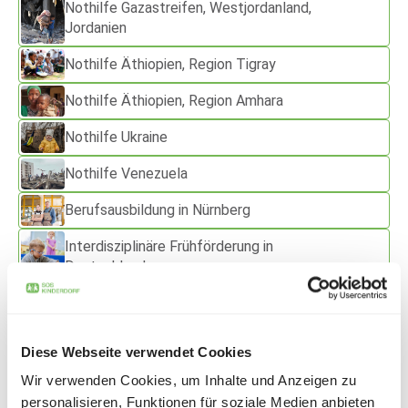
Nothilfe Gazastreifen, Westjordanland,
Jordanien
Nothilfe Äthiopien, Region Tigray
Nothilfe Äthiopien, Region Amhara
Nothilfe Ukraine
Nothilfe Venezuela
Berufsausbildung in Nürnberg
Interdisziplinäre Frühförderung in
Deutschland
Familienunterstützung in Liechtenstein
Mutter-Kind-Therapie in Liechtenstein
Diese Webseite verwendet Cookies
und Schweiz
Wir verwenden Cookies, um Inhalte und Anzeigen zu
SOS-Kinderdorf mit Sozialzentrum in
personalisieren, Funktionen für soziale Medien anbieten