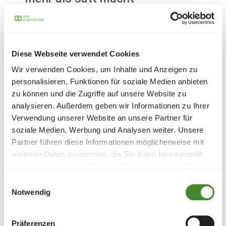
16. Februar 2026
–
Der Mittagstisch ist ein
Angebot für rund 300 Familien in Bremen, die hier
mehr als nur eine Mahlzeit finden.
Mehr
Diese Webseite verwendet Cookies
Wir verwenden Cookies, um Inhalte und Anzeigen zu
personalisieren, Funktionen für soziale Medien anbieten
zu können und die Zugriffe auf unsere Website zu
analysieren. Außerdem geben wir Informationen zu Ihrer
Verwendung unserer Website an unsere Partner für
soziale Medien, Werbung und Analysen weiter. Unsere
Partner führen diese Informationen möglicherweise mit
weiteren Daten zusammen, die Sie ihnen bereitgestellt
haben oder die sie im Rahmen Ihrer Nutzung der Dienste
gesammelt haben.
Einwilligungsauswahl
Notwendig
Checkübergabe
Erneute Unterstützung für die
Präferenzen