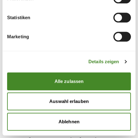
Mutter-Kind-Therapie
12. Februar 2026
–
Die Tschütscher Zahnärzte
Statistiken
AG engagierte sich auch im vergangenen Jahr und
überreichte einen Scheck über CHF 1'500 an
Markus Schaper.
Mehr
Marketing
Details zeigen
Alle zulassen
Auswahl erlauben
Ablehnen
Finn & Fina