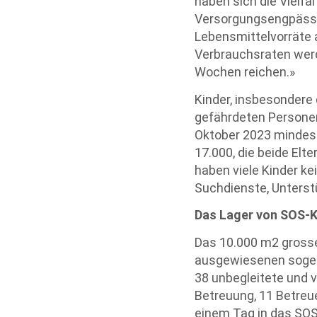
haben sich die Vielfa
Versorgungsengpässe 
Lebensmittelvorräte a
Verbrauchsraten werd
Wochen reichen.»
Kinder, insbesondere 
gefährdeten Personen
Oktober 2023 mindeste
17.000, die beide Elt
haben viele Kinder k
Suchdienste, Unters
Das Lager von SOS-K
Das 10.000 m2 grosse 
ausgewiesenen sogen
38 unbegleitete und vo
Betreuung, 11 Betreue
einem Tag in das SOS