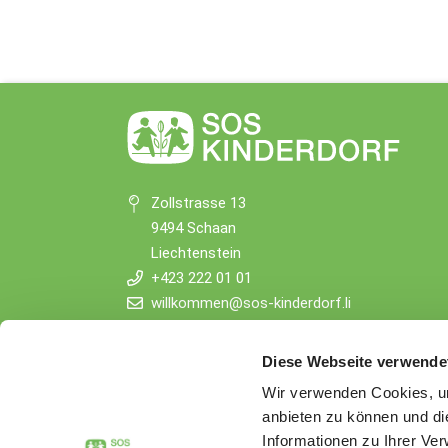
Zollstrasse 13
9494 Schaan
Liechtenstein
+423 222 01 01
willkommen@sos-kinderdorf.li
Spendenkonto
Diese Webseite verwende
VP Bank AG, Vaduz
Wir verwenden Cookies, um
IBAN CHF: LI53 0880 5504 1236 1000 4
anbieten zu können und di
IBAN EUR: LI26 0880 5504 1236 1000 5
Informationen zu Ihrer Ve