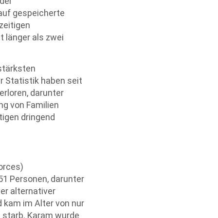
nder
auf gespeicherte
zeitigen
 länger als zwei
stärksten
Statistik haben seit
erloren, darunter
ung von Familien
tigen dringend
orces)
1 Personen, darunter
er alternativer
d kam im Alter von nur
t starb. Karam wurde