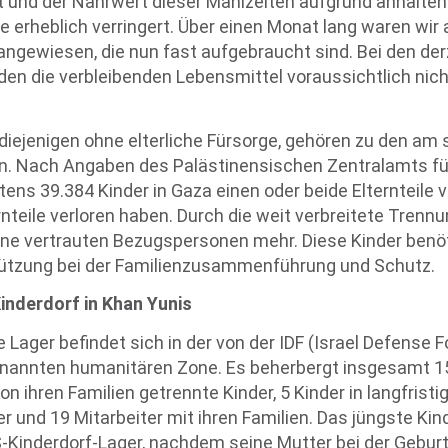
lt und der Nährwert dieser Mahlzeiten aufgrund anhalte
erheblich verringert. Über einen Monat lang waren wir 
ngewiesen, die nun fast aufgebraucht sind. Bei den der
en die verbleibenden Lebensmittel voraussichtlich nicht
diejenigen ohne elterliche Fürsorge, gehören zu den am 
. Nach Angaben des Palästinensischen Zentralamts für 
ns 39.384 Kinder in Gaza einen oder beide Elternteile v
ernteile verloren haben. Durch die weit verbreitete Trenn
eine vertrauten Bezugspersonen mehr. Diese Kinder benö
tützung bei der Familienzusammenführung und Schutz.
inderdorf in Khan Yunis
Lager befindet sich in der von der IDF (Israel Defense F
annten humanitären Zone. Es beherbergt insgesamt 15
n ihren Familien getrennte Kinder, 5 Kinder in langfristig
r und 19 Mitarbeiter mit ihren Familien. Das jüngste Kin
-Kinderdorf-Lager, nachdem seine Mutter bei der Gebur