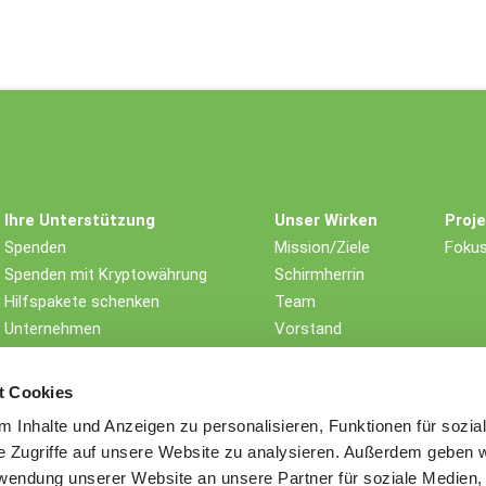
Ihre Unterstützung
Unser Wirken
Proj
Spenden
Mission/Ziele
Fokus
Spenden mit Kryptowährung
Schirmherrin
Hilfspakete schenken
Team
Unternehmen
Vorstand
Gemeinnützige Stiftungen
Kinderrechte
Testament/Erbschaft
Wirksamkeit
t Cookies
Weitere Spendenmöglichkeiten
Geschichte
 Inhalte und Anzeigen zu personalisieren, Funktionen für sozia
Auszeichnungen
e Zugriffe auf unsere Website zu analysieren. Außerdem geben w
Nachhaltigkeit
rwendung unserer Website an unsere Partner für soziale Medien