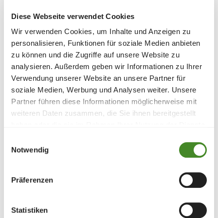
Diese Webseite verwendet Cookies
Wir verwenden Cookies, um Inhalte und Anzeigen zu
personalisieren, Funktionen für soziale Medien anbieten
zu können und die Zugriffe auf unsere Website zu
analysieren. Außerdem geben wir Informationen zu Ihrer
Verwendung unserer Website an unsere Partner für
soziale Medien, Werbung und Analysen weiter. Unsere
Partner führen diese Informationen möglicherweise mit
Projektschwerpunkt
weiteren Daten zusammen, die Sie ihnen bereitgestellt
Nothilfe
, 
Gesundheit
, 
Familienstärkung
, 
haben oder die sie im Rahmen Ihrer Nutzung der Dienste
gesammelt haben.
Begünstigte
Einwilligungsauswahl
Notwendig
Im Falle eine Therapie übernehmen wir für Mütter 
mit Depressionen, welche sich nahe am 
Existenzminimum befinden, die Betreuungskosten 
Präferenzen
für das Baby.
Statistiken
Projektziel