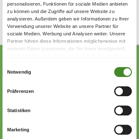
personalisieren, Funktionen für soziale Medien anbieten
Share
zu können und die Zugriffe auf unsere Website zu
analysieren. Außerdem geben wir Informationen zu Ihrer
Verwendung unserer Website an unsere Partner für
soziale Medien, Werbung und Analysen weiter. Unsere
Partner führen diese Informationen möglicherweise mit
weiteren Daten zusammen, die Sie ihnen bereitgestellt
haben oder die sie im Rahmen Ihrer Nutzung der Dienste
gesammelt haben.
Einwilligungsauswahl
Notwendig
Zollstrasse 13
9494 Schaan
Präferenzen
Liechtenstein
+423 222 01 01
willkommen@sos-kinderdorf.li
Statistiken
Donations
Marketing
VP Bank AG, Vaduz
IBAN CHF: LI53 0880 5504 1236 1000 4