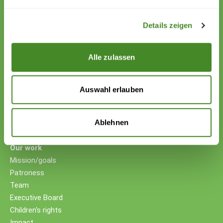
IBAN EUR: LI26 0880 5504 1236 1000 5
Details zeigen
Your support
Donations
Alle zulassen
Donate cryptocurrency
Donate with counter-value
Companies
Auswahl erlauben
Non-profit foundations
Testament/Last will
Ablehnen
Further ways to donate
Our work
Mission/goals
Patroness
Team
Executive Board
Children's rights
Impact