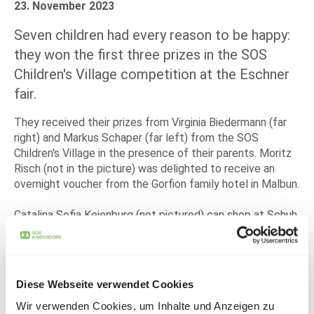
23. November 2023
Seven children had every reason to be happy:
they won the first three prizes in the SOS
Children's Village competition at the Eschner
fair.
They received their prizes from Virginia Biedermann (far
right) and Markus Schaper (far left) from the SOS
Children's Village in the presence of their parents. Moritz
Risch (not in the picture) was delighted to receive an
overnight voucher from the Gorfion family hotel in Malbun.
Catalina Sofia Keienburg (not pictured) can shop at Schuh
Risch with her voucher. Summer 24 can't come soon
enough for Raphael Wenaweser (not in the picture), Thea
Wyss, Johanna Oehri, Leyla Falk (not in the picture) and
Jason Hermann. They won a season ticket for the Freibad
Diese Webseite verwendet Cookies
Mühleholz.
Wir verwenden Cookies, um Inhalte und Anzeigen zu