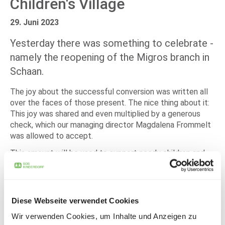
Children's Village
29. Juni 2023
Yesterday there was something to celebrate -
namely the reopening of the Migros branch in
Schaan.
The joy about the successful conversion was written all
over the faces of those present. The nice thing about it:
This joy was shared and even multiplied by a generous
check, which our managing director Magdalena Frommelt
was allowed to accept.
This amount will be used to support needy children and
families here in Liechtenstein.
A big thank you to Lukas Zumbühl (Migros Group), Petra
Ganz (owner family), Ursula Fuchs (branch manager) and
Diese Webseite verwendet Cookies
manager Daniel Hilti for this great action.
Wir verwenden Cookies, um Inhalte und Anzeigen zu