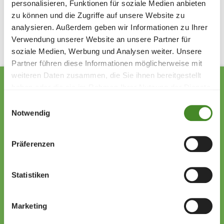
personalisieren, Funktionen für soziale Medien anbieten
Share
zu können und die Zugriffe auf unsere Website zu
analysieren. Außerdem geben wir Informationen zu Ihrer
Verwendung unserer Website an unsere Partner für
soziale Medien, Werbung und Analysen weiter. Unsere
Partner führen diese Informationen möglicherweise mit
weiteren Daten zusammen, die Sie ihnen bereitgestellt
haben oder die sie im Rahmen Ihrer Nutzung der Dienste
gesammelt haben.
Einwilligungsauswahl
Notwendig
Zollstrasse 13
9494 Schaan
Liechtenstein
Präferenzen
+423 222 01 01
willkommen@sos-kinderdorf.li
Statistiken
Donations
VP Bank AG, Vaduz
Marketing
IBAN CHF: LI53 0880 5504 1236 1000 4