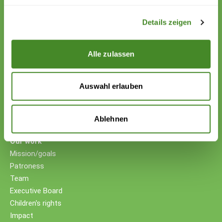
IBAN EUR: LI26 0880 5504 1236 1000 5
Details zeigen
Your support
Donations
Alle zulassen
Donate cryptocurrency
Donate with counter-value
Companies
Auswahl erlauben
Non-profit foundations
Testament/Last will
Further ways to donate
Ablehnen
Our work
Mission/goals
Patroness
Team
Executive Board
Children's rights
Impact