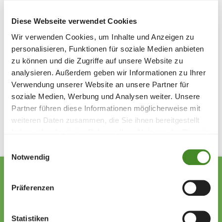
find out more about the SOS Heart Boxes:
📅
Wednesday, 01.10.2025
Diese Webseite verwendet Cookies
🕜 13:30-15:00
: I/YO box
Wir verwenden Cookies, um Inhalte und Anzeigen zu
🕞 15:30-17:00
: WE/ALL box
personalisieren, Funktionen für soziale Medien anbieten
zu können und die Zugriffe auf unsere Website zu
📌 Further information
here
analysieren. Außerdem geben wir Informationen zu Ihrer
Verwendung unserer Website an unsere Partner für
soziale Medien, Werbung und Analysen weiter. Unsere
Share
Partner führen diese Informationen möglicherweise mit
weiteren Daten zusammen, die Sie ihnen bereitgestellt
haben oder die sie im Rahmen Ihrer Nutzung der Dienste
gesammelt haben.
Einwilligungsauswahl
Notwendig
Präferenzen
Zollstrasse 13
Statistiken
9494 Schaan