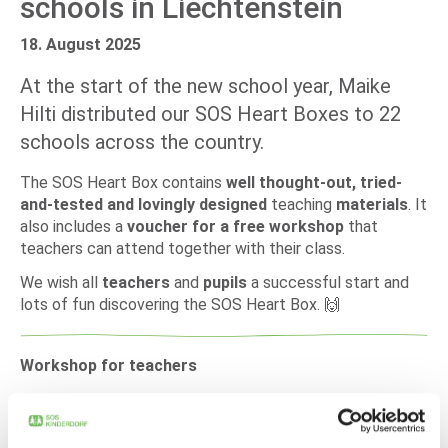
schools in Liechtenstein
18. August 2025
At the start of the new school year, Maike
Hilti distributed our SOS Heart Boxes to 22
schools across the country.
The SOS Heart Box contains
well thought-out, tried-
and-tested and lovingly designed
teaching
materials
. It
also includes a
voucher for a free workshop
that
teachers can attend together with their class.
We wish all
teachers
and
pupils
a successful start and
lots of fun discovering the SOS Heart Box. 🙌
Workshop for teachers
We are offering an introductory workshop for the
2025/2026
school year for all teachers who would like to